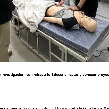
e investigación, con miras a fortalecer vínculos y conocer proye
vera Zunino
– Servicio de Salud O’Higgins
visitó la Facultad de M