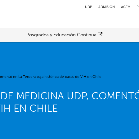
UDP
ADMISIÓN
ACEM
P
Posgrados y Educación Continua
mentó en La Tercera baja histórica de casos de VIH en Chile
 DE MEDICINA UDP, COMENTÓ
IH EN CHILE