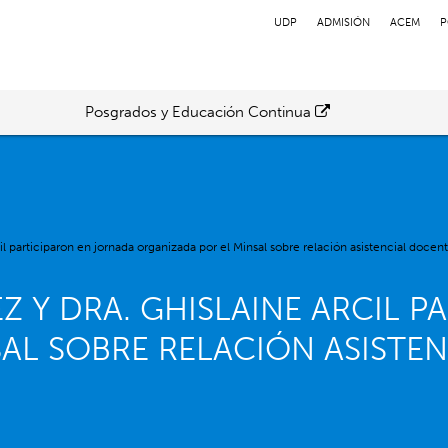
UDP
ADMISIÓN
ACEM
P
Posgrados y Educación Continua
l participaron en jornada organizada por el Minsal sobre relación asistencial docen
 Y DRA. GHISLAINE ARCIL P
AL SOBRE RELACIÓN ASISTE