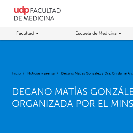
Facultad
Escuela de Medicina
Inicio
/
Noticias y prensa
/
Decano Matías González y Dra. Ghislaine Arci
DECANO MATÍAS GONZÁLEZ
ORGANIZADA POR EL MINS