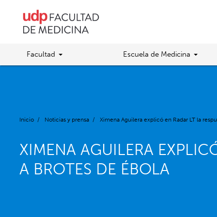
Facultad
Escuela de Medicina
Inicio
/
Noticias y prensa
/
Ximena Aguilera explicó en Radar LT la respu
XIMENA AGUILERA EXPLIC
A BROTES DE ÉBOLA