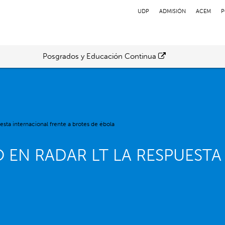
UDP
ADMISIÓN
ACEM
P
Posgrados y Educación Continua
esta internacional frente a brotes de ébola
Ó EN RADAR LT LA RESPUEST