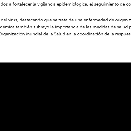
s a fortalecer la vigilancia epidemiológica, el seguimiento de co
ón del virus, destacando que se trata de una enfermedad de origen 
cadémica también subrayó la importancia de las medidas de salud p
ganización Mundial de la Salud en la coordinación de la respuesta