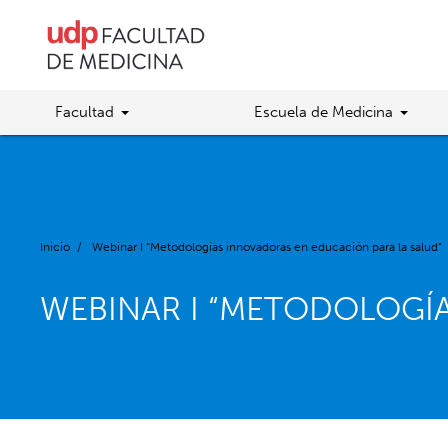
Facultad
Escuela de Medicina
Inicio
/
Webinar I “Metodologías innovadoras en educación para la salud”
WEBINAR I “METODOLOGÍ