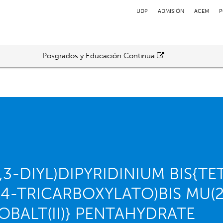
UDP
ADMISIÓN
ACEM
P
Posgrados y Educación Continua
1,3-DIYL)DIPYRIDINIUM BIS{T
-TRICARBOXYLATO)BIS MU(2)-
OBALT(II)} PENTAHYDRATE