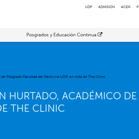
UDP
ADMISIÓN
ACEM
P
Posgrados y Educación Continua
 de Posgrado Facultad de Medicina UDP, en nota de The Clinic
ÓN HURTADO, ACADÉMICO DE
E THE CLINIC