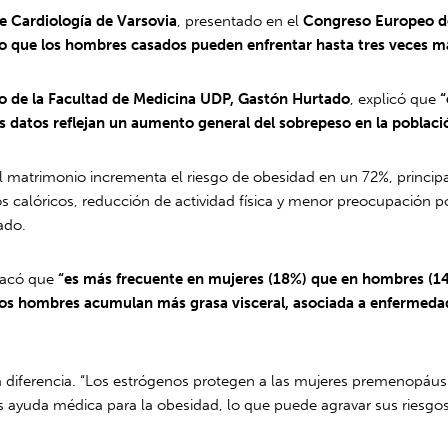
de Cardiología de Varsovia
, presentado en el
Congreso Europeo d
o que los hombres casados pueden enfrentar hasta tres veces má
o de la Facultad de Medicina UDP, Gastón Hurtado
, explicó que
“
 datos reflejan un aumento general del sobrepeso en la poblaci
el matrimonio incrementa el riesgo de obesidad en un 72%, princi
lóricos, reducción de actividad física y menor preocupación por 
ado.
stacó que
“es más frecuente en mujeres (18%) que en hombres (14
a: los hombres acumulan más grasa visceral, asociada a enferme
diferencia. “Los estrógenos protegen a las mujeres premenopáusic
 ayuda médica para la obesidad, lo que puede agravar sus riesgos